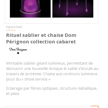
Espace Nuit
Rituel sablier et chaise Dom
Pérignon collection cabaret
Véritable sablier géant lumineux, permettant de
découvrir une bouteille lorsque le sable s’écoule au
travers de la trémie. Chaise aux contours lumineux
pour du « show service ».
Eclairage par fibres optiques, structure métallique,
et plexi.