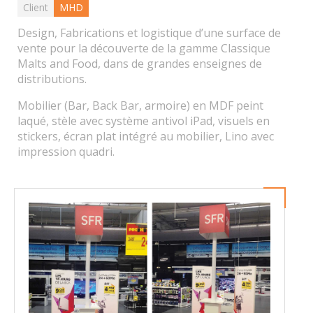
Client
MHD
Design, Fabrications et logistique d’une surface de
vente pour la découverte de la gamme Classique
Malts and Food, dans de grandes enseignes de
distributions.
Mobilier (Bar, Back Bar, armoire) en MDF peint
laqué, stèle avec système antivol iPad, visuels en
stickers, écran plat intégré au mobilier, Lino avec
impression quadri.