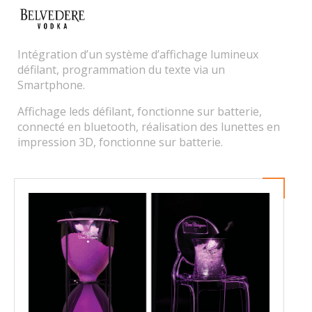
Intégration d’un système d’affichage lumineux
défilant, programmation du texte via un
Smartphone.
Affichage leds défilant, fonctionne sur batterie,
connecté en bluetooth, réalisation des lunettes en
impression 3D, fonctionne sur batterie.